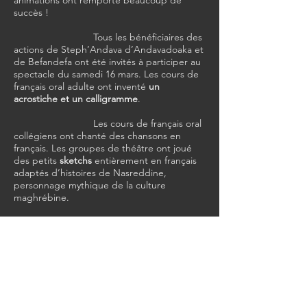
animations ont remporté beaucoup de
succès !
Tous les bénéficiaires des
actions de Steph’Andava d’Andavadoaka et
de Befandefa ont été invités à participer au
spectacle du samedi 16 mars. Les cours de
français oral adulte ont inventé
un
acrostiche et un calligramme
.
Les cours de français oral
collégiens ont chanté des chansons en
français. Les groupes de théâtre ont joué
des petits
sketchs
entièrement en français
adaptés d’histoires de Nasreddine,
personnage mythique de la culture
maghrébine.
Des
musiciens
traditionnels
des villages alentours ont
également été invités pour apporter une
ambiance musicale et festive.
Du 11 au 15 mars,
Steph’Andava a proposé des ateliers de
découvertes culturelles aux élèves