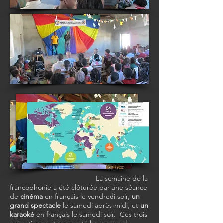
La semaine de la
francophonie a été clôturée par une séance
de
cinéma
en français le vendredi soir,
un
grand spectacle
le samedi après-midi, et
un
karaoké
en français le samedi soir. Ces trois